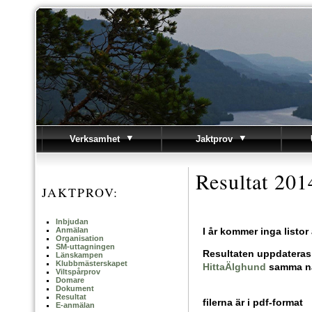
Verksamhet
Jaktprov
Resultat 201
JAKTPROV:
Inbjudan
Anmälan
I år kommer inga listor 
Organisation
SM-uttagningen
Resultaten uppdateras 
Länskampen
Klubbmästerskapet
HittaÄlghund
samma nat
Viltspårprov
Domare
Dokument
Resultat
filerna är i pdf-format
E-anmälan