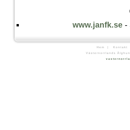
www.janfk.se
- 
Hem
|
Kontakt
Västernorrlands Älghun
vasternorr