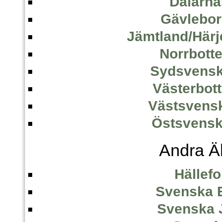
Dalarna
Gävlebor
Jämtland/Här
Norrbott
Sydsvensk
Västerbot
Västsvens
Östsvensk
Andra Ä
Hällef
Svenska 
Svenska 