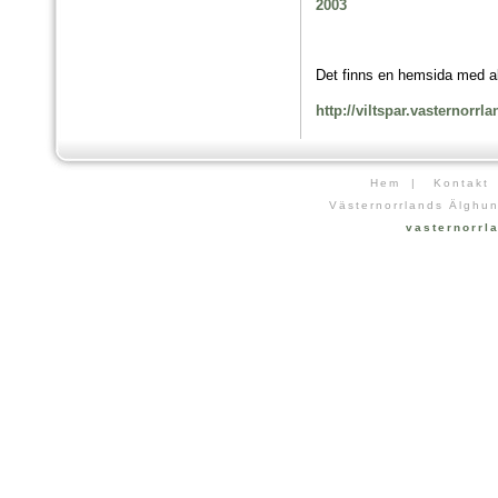
2003
Det finns en hemsida med all
http://viltspar.vasternorr
Hem
|
Kontakt
Västernorrlands Älghun
vasternorr