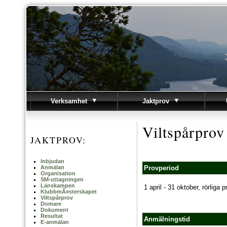
Verksamhet
Jaktprov
Viltspårprov
JAKTPROV:
Inbjudan
Anmälan
Provperiod
Organisation
SM-uttagningen
Länskampen
1 april - 31 oktober, rörliga p
KlubbmÃ¤sterskapet
Viltspårprov
Domare
Dokument
Resultat
Anmälningstid
E-anmälan