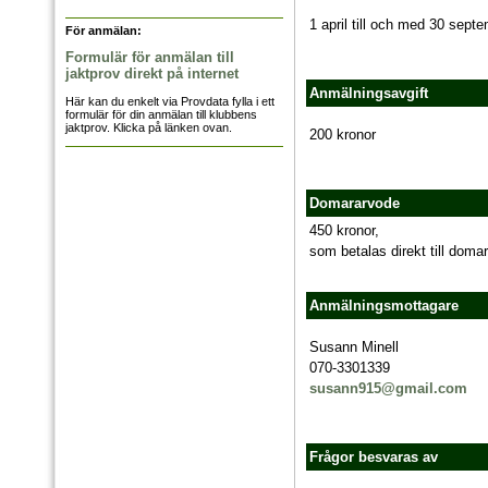
1 april till och med 30 septe
För anmälan:
Formulär för anmälan till
jaktprov direkt på internet
Anmälningsavgift
Här kan du enkelt via Provdata fylla i ett
formulär för din anmälan till klubbens
jaktprov. Klicka på länken ovan.
200 kronor
Domararvode
450 kronor,
som betalas direkt till dom
Anmälningsmottagare
Susann Minell
070-3301339
susann915@gmail.com
Frågor besvaras av