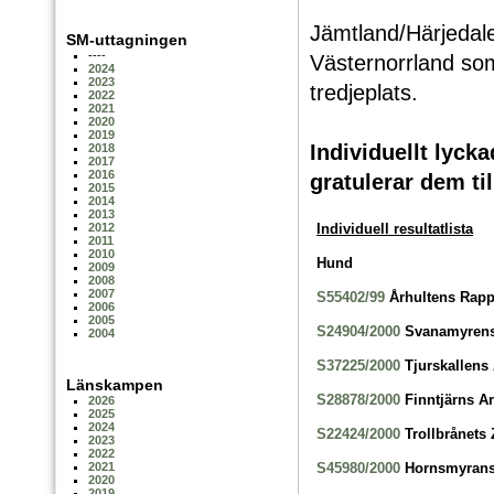
Jämtland/Härjedal
SM-uttagningen
----
Västernorrland so
2024
2023
tredjeplats.
2022
2021
2020
2019
Individuellt lyck
2018
2017
2016
gratulerar dem til
2015
2014
2013
Individuell resultatlista
2012
2011
2010
Hund
2009
2008
2007
S55402/99
Århultens Rap
2006
2005
S24904/2000
Svanamyrens
2004
S37225/2000
Tjurskallens
Länskampen
S28878/2000
Finntjärns A
2026
2025
2024
S22424/2000
Trollbrånets 
2023
2022
S45980/2000
Hornsmyrans
2021
2020
2019