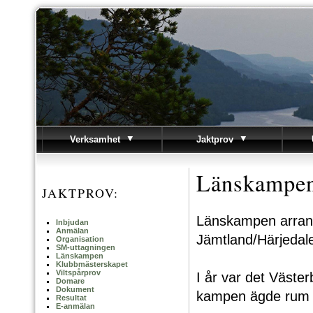
Verksamhet
Jaktprov
Länskampe
JAKTPROV:
Länskampen arrang
Inbjudan
Anmälan
Jämtland/Härjedal
Organisation
SM-uttagningen
Länskampen
Klubbmästerskapet
Viltspårprov
I år var det Väste
Domare
Dokument
kampen ägde rum 
Resultat
E-anmälan