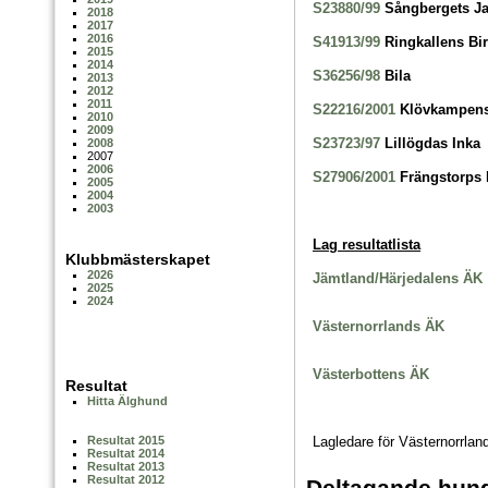
S23880/99
Sångbergets J
2018
2017
2016
S41913/99
Ringkallens Bi
2015
2014
S36256/98
Bila
2013
2012
2011
S22216/2001
Klövkampen
2010
2009
S23723/97
Lillögdas Inka
2008
2007
2006
S27906/2001
Frängstorps 
2005
2004
2003
Lag resultatlista
Klubbmästerskapet
2026
Jämtland/Härjedalens ÄK
2025
2024
Västernorrlands ÄK
Västerbottens ÄK
Resultat
Hitta Älghund
Lagledare för Västernorrlan
Resultat 2015
Resultat 2014
Resultat 2013
Resultat 2012
Deltagande hund