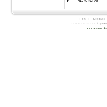
H
HD: A, AD: Fri
Hem
|
Kontakt
Västernorrlands Älghun
vasternorr