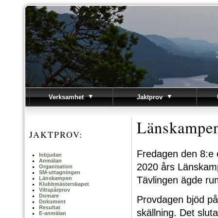
Verksamhet
Jaktprov
Länskampe
JAKTPROV:
Fredagen den 8:e 
Inbjudan
Anmälan
2020 års Länskam
Organisation
SM-uttagningen
Tävlingen ägde ru
Länskampen
Klubbmästerskapet
Viltspårprov
Domare
Provdagen bjöd på 
Dokument
Resultat
skällning. Det slu
E-anmälan