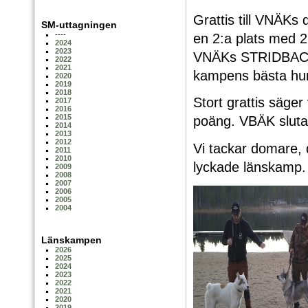
Grattis till VNÄKs
SM-uttagningen
----
en 2:a plats med
2024
2023
VNÄKs STRIDBACKA
2022
2021
kampens bästa hu
2020
2019
2018
Stort grattis säger
2017
2016
2015
poäng. VBÄK sluta
2014
2013
2012
Vi tackar domare, 
2011
2010
lyckade länskamp.
2009
2008
2007
2006
2005
2004
Länskampen
2026
2025
2024
2023
2022
2021
2020
2019