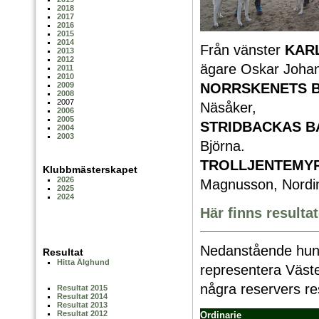
2018
2017
2016
2015
2014
Från vänster
KAR
2013
2012
ägare Oskar Joha
2011
2010
NORRSKENETS BR
2009
2008
2007
Näsåker,
2006
2005
STRIDBACKAS BA
2004
2003
Björna.
TROLLJENTEMYR
Klubbmästerskapet
2026
Magnusson, Nordi
2025
2024
Här finns result
Nedanstående hunda
Resultat
Hitta Älghund
representera Väst
några reservers re
Resultat 2015
Resultat 2014
Resultat 2013
Resultat 2012
Ordinarie