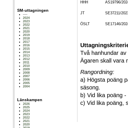
HHH
AS19796/202
SM-uttagningen
JT
SE37211/202
----
2024
2023
ÖSLT
SE17146/202
2022
2021
2020
2019
2018
2017
Uttagningskriter
2016
2015
Två hanhundar av t
2014
2013
2012
Ägaren skall vara 
2011
2010
2009
Rangordning:
2008
2007
a) Högsta poäng p
2006
2005
säsong.
2004
b) Vid lika poäng 
Länskampen
c) Vid lika poäng
2026
2025
2024
2023
2022
2021
2020
2019