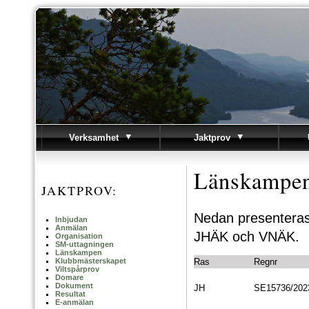
Verksamhet
Jaktprov
Länskampe
JAKTPROV:
Nedan presenteras
Inbjudan
Anmälan
JHÄK och VNÄK.
Organisation
SM-uttagningen
Länskampen
Klubbmästerskapet
Ras
Regnr
Viltspårprov
Domare
Dokument
JH
SE15736/202
Resultat
E-anmälan